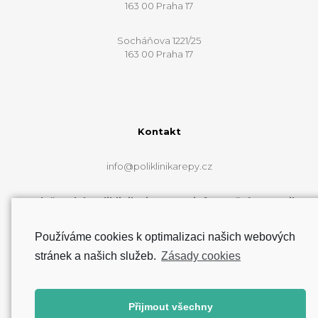
163 00 Praha 17
Socháňova 1221/25
163 00 Praha 17
Kontakt
info@poliklinikarepy.cz
Web řepské polikliniky je pouze informační a e-mail
info@poliklinikarepy.cz neslouží k přímému
zkontaktování lékařů.
Používáme cookies k optimalizaci našich webových
stránek a našich služeb.
Zásady cookies
Zásady cookies (EU)
Přijmout všechny