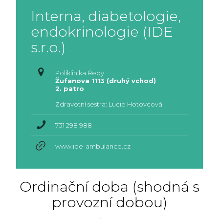
Interna, diabetologie,
endokrinologie (IDE
s.r.o.)
Poliklinika Řepy
Žufanova 1113 (druhý vchod)
2. patro
Zdravotní sestra: Lucie Hotovcová
731 298 988
www.ide-ambulance.cz
Ordinační doba (shodná s
provozní dobou)