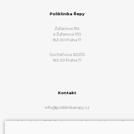
Poliklinika Řepy
Žufanova 1114
a Žufanova 1113
163 00 Praha 17
Socháňova 1221/25
163 00 Praha 17
Kontakt
info@poliklinikarepy.cz
Web řepské polikliniky je pouze informační a e-mail
info@poliklinikarepy.cz neslouží k přímému
zkontaktování lékařů.