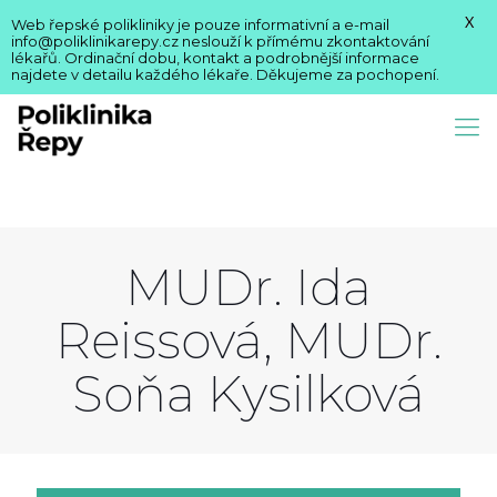
X
Web řepské polikliniky je pouze informativní a e-mail
info@poliklinikarepy.cz neslouží k přímému zkontaktování
lékařů. Ordinační dobu, kontakt a podrobnější informace
najdete v detailu každého lékaře. Děkujeme za pochopení.
MUDr. Ida
Reissová, MUDr.
Soňa Kysilková