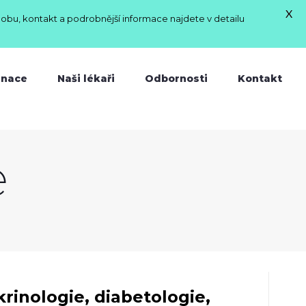
X
dobu, kontakt a podrobnější informace najdete v detailu
inace
Naši lékaři
Odbornosti
Kontakt
e
rinologie, diabetologie,