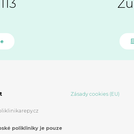
113
Žu
ce
t
Zásady cookies (EU)
iklinikarepy.cz
ské polikliniky je pouze