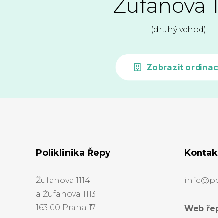
Žufanova 1
(druhý vchod)
Zobrazit ordina
Poliklinika Řepy
Kontak
Žufanova 1114
info@pol
a Žufanova 1113
163 00 Praha 17
Web řep