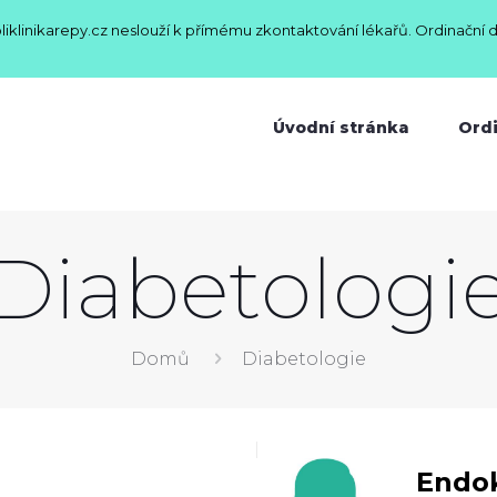
oliklinikarepy.cz neslouží k přímému zkontaktování lékařů. Ordinační 
Úvodní stránka
Ord
Diabetologi
Domů
Diabetologie
Endok