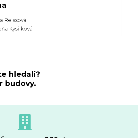
na
a Reissová
ňa Kysilková
te hledali?
er budovy.