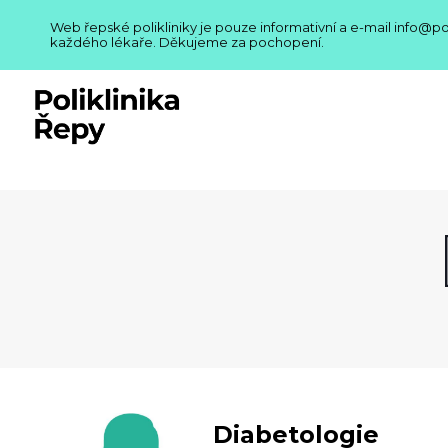
Web řepské polikliniky je pouze informativní a e-mail info@p
každého lékaře. Děkujeme za pochopení.
Diabetologie