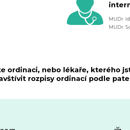
inter
MUDr. Id
MUDr. So
te ordinaci, nebo lékaře, kterého js
vštívit rozpisy ordinací podle pat