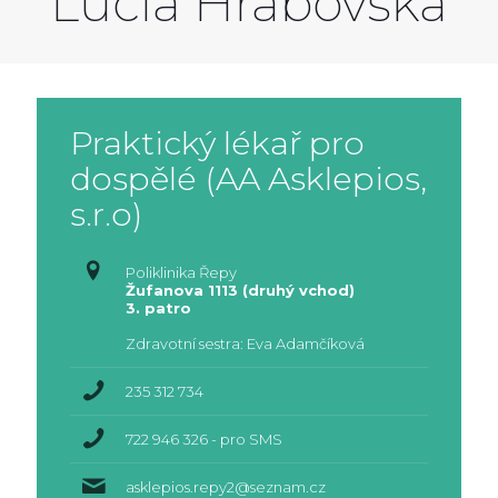
Lucia Hrabovská
Praktický lékař pro
dospělé (AA Asklepios,
s.r.o)
Poliklinika Řepy
Žufanova 1113 (druhý vchod)
3. patro
Zdravotní sestra: Eva Adamčíková
235 312 734
722 946 326 - pro SMS
asklepios.repy2@seznam.cz