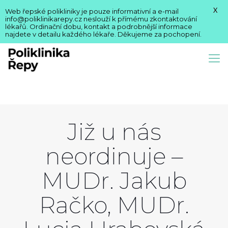
X
Web řepské polikliniky je pouze informativní a e-mail
info@poliklinikarepy.cz neslouží k přímému zkontaktování
lékařů. Ordinační dobu, kontakt a podrobnější informace
najdete v detailu každého lékaře. Děkujeme za pochopení.
Již u nás
neordinuje –
MUDr. Jakub
Račko, MUDr.