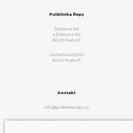
Poliklinika Řepy
Žufanova 1114
a Žufanova 1113
163 00 Praha 17
Socháňova 1221/25
163 00 Praha 17
Kontakt
info@poliklinikarepy.cz
Web řepské polikliniky je pouze informační a e-mail
info@poliklinikarepy.cz neslouží k přímému