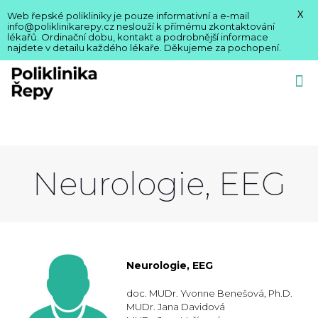
X
Web řepské polikliniky je pouze informativní a e-mail
info@poliklinikarepy.cz neslouží k přímému zkontaktování
lékařů. Ordinační dobu, kontakt a podrobnější informace
najdete v detailu každého lékaře. Děkujeme za pochopení.
Neurologie, EEG
Neurologie, EEG
doc. MUDr. Yvonne Benešová, Ph.D.
MUDr. Jana Davidová