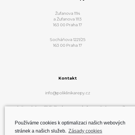
Žufanova 1114
a Žufanova 1113
163 00 Praha 17
Socháňova 1221/25
163 00 Praha 17
Kontakt
info@poliklinikarepy.cz
Web řepské polikliniky je pouze informační a e-mail
info@poliklinikarepy.cz neslouží k přímému
zkontaktování lékařů.
Používáme cookies k optimalizaci našich webových
stránek a našich služeb.
Zásady cookies