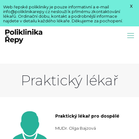
X
Web řepské polikliniky je pouze informativní a e-mail
info@poliklinikarepy.cz neslouží k přímému zkontaktování
lékařů. Ordinační dobu, kontakt a podrobnější informace
najdete v detailu každého lékaře. Děkujeme za pochopení.
Praktický lékař
Praktický lékař pro dospělé
MUDr. Olga Bajzová