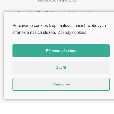
info@poliklinikarepy.cz
Web řepské polikliniky je pouze informační a e-mail
info@poliklinikarepy.cz neslouží k přímému
zkontaktování lékařů.
Používáme cookies k optimalizaci našich webových
stránek a našich služeb.
Zásady cookies
Zásady cookies (EU)
Přijmout všechny
Zavřít
Předvolby
Všechna práva vyhrazena. | © 2025 Poliklinika Řepy.